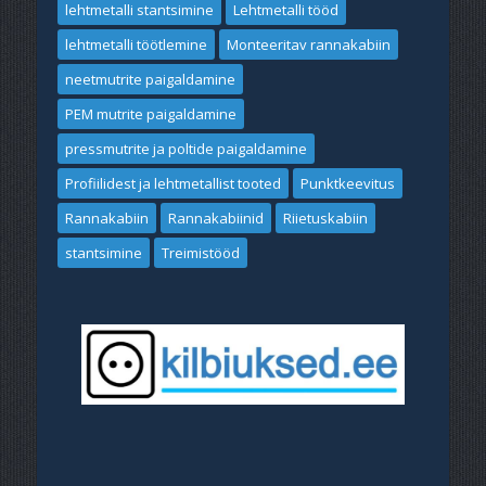
lehtmetalli stantsimine
Lehtmetalli tööd
lehtmetalli töötlemine
Monteeritav rannakabiin
neetmutrite paigaldamine
PEM mutrite paigaldamine
pressmutrite ja poltide paigaldamine
Profiilidest ja lehtmetallist tooted
Punktkeevitus
Rannakabiin
Rannakabiinid
Riietuskabiin
stantsimine
Treimistööd