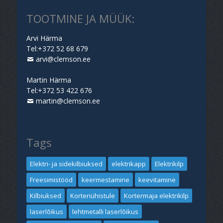
TOOTMINE JA MÜÜK:
Arvi Härma
Tel:+372 52 68 679
arvi@clemson.ee
Martin Härma
Tel:+372 53 422 676
martin@clemson.ee
Tags
Elektri- ja sidekilbiuksed
elektrikapp
Elektrikilp
Freesimistööd
keermestamine
keevitamine
Kilbiuksed
Korteriühistule
Kortermaja elektrikilp
laserlõikus
lehtmetalli laserlõikus